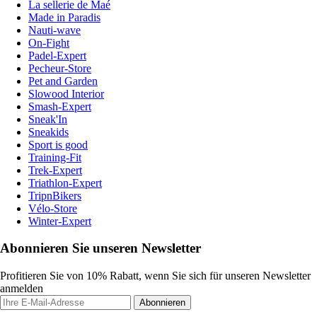
La sellerie de Maé
Made in Paradis
Nauti-wave
On-Fight
Padel-Expert
Pecheur-Store
Pet and Garden
Slowood Interior
Smash-Expert
Sneak'In
Sneakids
Sport is good
Training-Fit
Trek-Expert
Triathlon-Expert
TripnBikers
Vélo-Store
Winter-Expert
Abonnieren Sie unseren Newsletter
Profitieren Sie von 10% Rabatt, wenn Sie sich für unseren Newsletter
anmelden
Abonnieren