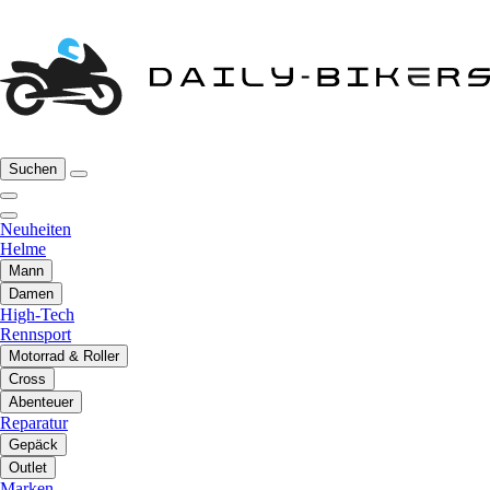
Suchen
Neuheiten
Helme
Mann
Damen
High-Tech
Rennsport
Motorrad & Roller
Cross
Abenteuer
Reparatur
Gepäck
Outlet
Marken