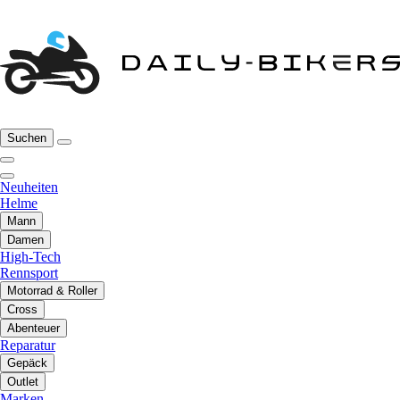
Suchen
Neuheiten
Helme
Mann
Damen
High-Tech
Rennsport
Motorrad & Roller
Cross
Abenteuer
Reparatur
Gepäck
Outlet
Marken