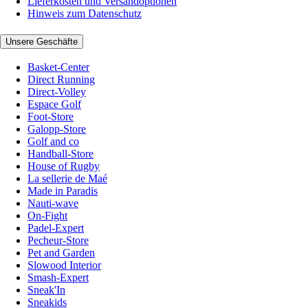
Lieferkosten und Versandoptionen
Hinweis zum Datenschutz
Unsere Geschäfte
Basket-Center
Direct Running
Direct-Volley
Espace Golf
Foot-Store
Galopp-Store
Golf and co
Handball-Store
House of Rugby
La sellerie de Maé
Made in Paradis
Nauti-wave
On-Fight
Padel-Expert
Pecheur-Store
Pet and Garden
Slowood Interior
Smash-Expert
Sneak'In
Sneakids