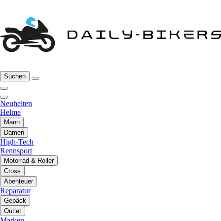
Suchen
Neuheiten
Helme
Mann
Damen
High-Tech
Rennsport
Motorrad & Roller
Cross
Abenteuer
Reparatur
Gepäck
Outlet
Marken