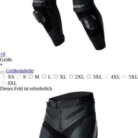
+0
Größe
*
Größentabelle
XS
S
M
L
XL
2XL
3XL
4XL
5XL
6XL
Dieses Feld ist erforderlich