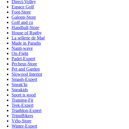
Direct-Volley
Espace Golf
Foot-Store
Galopp-Store
Golf and co
Handball-Store
House of Rugby
La sellerie de Maé
Made in Paradis
Nauti-wave
On-Fight
Padel-Expert
Pecheur-Store
Pet and Garden
Slowood Interior
Smash-Expert
Sneak'In
Sneakids
Sport is good
Training-Fit
Trek-Expert
Triathlon-Expert
TripnBikers
Vélo-Store
Winter-Expert