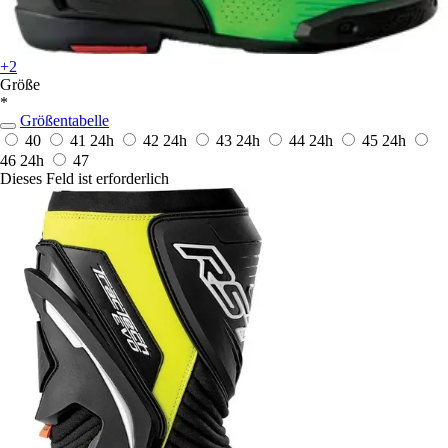
+2
Größe
*
Größentabelle
40
41
24h
42
24h
43
24h
44
24h
45
24h
46
24h
47
Dieses Feld ist erforderlich