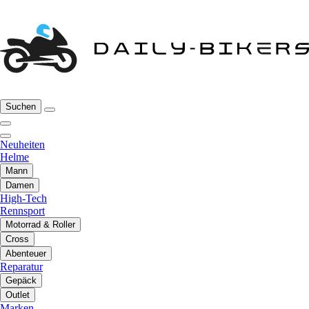
Suchen
Neuheiten
Helme
Mann
Damen
High-Tech
Rennsport
Motorrad & Roller
Cross
Abenteuer
Reparatur
Gepäck
Outlet
Marken