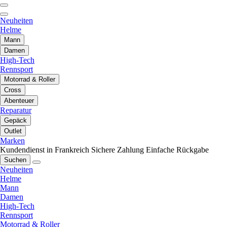
Neuheiten
Helme
Mann
Damen
High-Tech
Rennsport
Motorrad & Roller
Cross
Abenteuer
Reparatur
Gepäck
Outlet
Marken
Kundendienst in Frankreich
Sichere Zahlung
Einfache Rückgabe
Suchen
Neuheiten
Helme
Mann
Damen
High-Tech
Rennsport
Motorrad & Roller