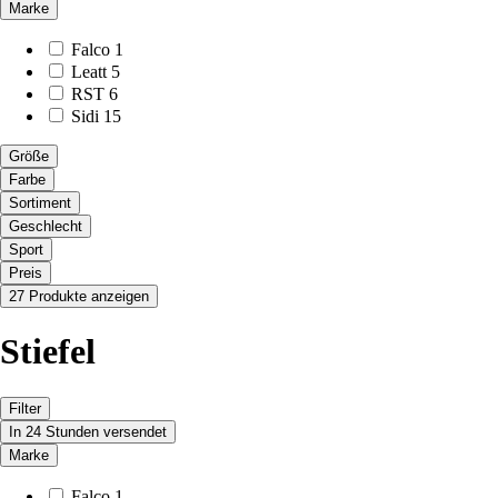
Marke
Falco
1
Leatt
5
RST
6
Sidi
15
Größe
Farbe
Sortiment
Geschlecht
Sport
Preis
27 Produkte anzeigen
Stiefel
Filter
In 24 Stunden versendet
Marke
Falco
1