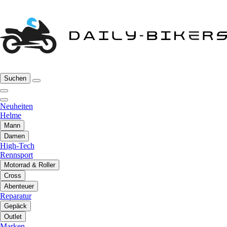
Suchen
Neuheiten
Helme
Mann
Damen
High-Tech
Rennsport
Motorrad & Roller
Cross
Abenteuer
Reparatur
Gepäck
Outlet
Marken