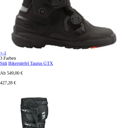
+-1
3 Farben
Sidi
Bikerstiefel Taurus GTX
Ab
549,00 €
427,28 €