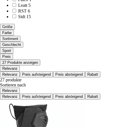
Leatt
5
RST
6
Sidi
15
Größe
Farbe
Sortiment
Geschlecht
Sport
Preis
27 Produkte anzeigen
Relevanz
Relevanz
Preis aufsteigend
Preis absteigend
Rabatt
27 produkte
Sortieren nach
Relevanz
Relevanz
Preis aufsteigend
Preis absteigend
Rabatt