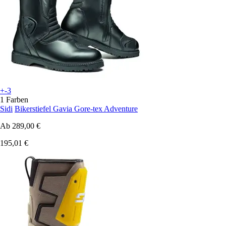
+-3
1 Farben
Sidi
Bikerstiefel Gavia Gore-tex Adventure
Ab
289,00 €
195,01 €