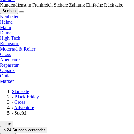
Kundendienst in Frankreich
Sichere Zahlung
Einfache Rückgabe
Suchen
Neuheiten
Helme
Mann
Damen
High-Tech
Rennsport
Motorrad & Roller
Cross
Abenteuer
Reparatur
Gepäck
Outlet
Marken
Startseite
/
Black Friday
/
Cross
/
Adventure
/
Stiefel
Filter
In 24 Stunden versendet