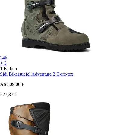
24h
+-3
1 Farben
Sidi
Bikerstiefel Adventure 2 Gore-tex
Ab
309,00 €
227,87 €