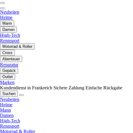
Neuheiten
Helme
Mann
Damen
High-Tech
Rennsport
Motorrad & Roller
Cross
Abenteuer
Reparatur
Gepäck
Outlet
Marken
Kundendienst in Frankreich
Sichere Zahlung
Einfache Rückgabe
Suchen
Neuheiten
Helme
Mann
Damen
High-Tech
Rennsport
Motorrad & Roller