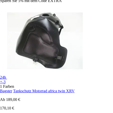
Sparen Sie 5%
mit dem Code
EXTRA
24h
+-3
1 Farben
Bagster
Tankschutz Motorrad africa twin XRV
Ab
189,00 €
170,10 €