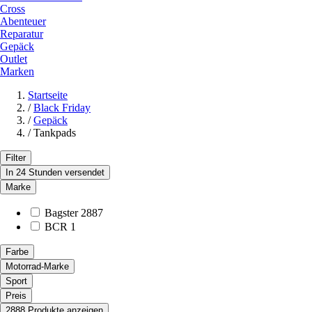
Cross
Abenteuer
Reparatur
Gepäck
Outlet
Marken
Startseite
/
Black Friday
/
Gepäck
/
Tankpads
Filter
In 24 Stunden versendet
Marke
Bagster
2887
BCR
1
Farbe
Motorrad-Marke
Sport
Preis
2888 Produkte anzeigen