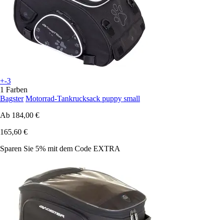
+-3
1 Farben
Bagster
Motorrad-Tankrucksack puppy small
Ab
184,00 €
165,60 €
Sparen Sie 5%
mit dem Code
EXTRA