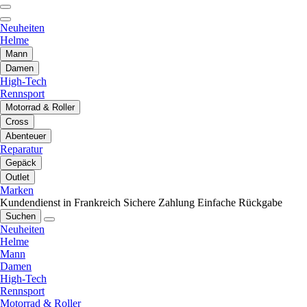
Neuheiten
Helme
Mann
Damen
High-Tech
Rennsport
Motorrad & Roller
Cross
Abenteuer
Reparatur
Gepäck
Outlet
Marken
Kundendienst in Frankreich
Sichere Zahlung
Einfache Rückgabe
Suchen
Neuheiten
Helme
Mann
Damen
High-Tech
Rennsport
Motorrad & Roller