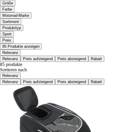
Größe
Farbe
Motorrad-Marke
Sortiment
Produkttyp
Sport
Preis
85 Produkte anzeigen
Relevanz
Relevanz
Preis aufsteigend
Preis absteigend
Rabatt
85 produkte
Sortieren nach
Relevanz
Relevanz
Preis aufsteigend
Preis absteigend
Rabatt