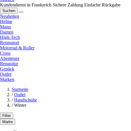
Kundendienst in Frankreich
Sichere Zahlung
Einfache Rückgabe
Suchen
Neuheiten
Helme
Mann
Damen
High-Tech
Rennsport
Motorrad & Roller
Cross
Abenteuer
Reparatur
Gepäck
Outlet
Marken
Startseite
/
Outlet
/
Handschuhe
/
Winter
Filter
Marke