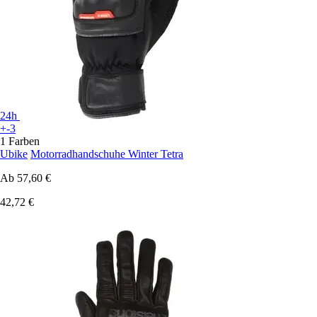
24h
+-3
1 Farben
Ubike
Motorradhandschuhe Winter Tetra
Ab
57,60 €
42,72 €