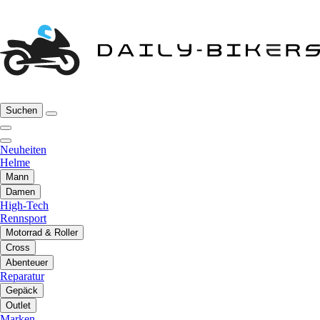
Suchen
Neuheiten
Helme
Mann
Damen
High-Tech
Rennsport
Motorrad & Roller
Cross
Abenteuer
Reparatur
Gepäck
Outlet
Marken