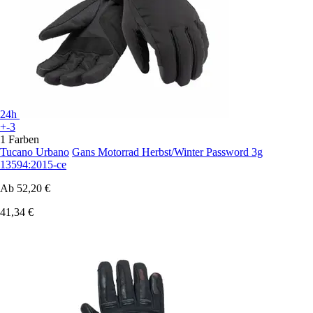
24h
+-3
1 Farben
Tucano Urbano
Gans Motorrad Herbst/Winter Password 3g
13594:2015-ce
Ab
52,20 €
41,34 €