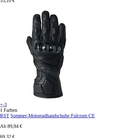
53,10 €
+-3
1 Farben
RST
Sommer-Motorradhandschuhe Fulcrum CE
Ab
89,94 €
69,32 €