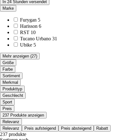
In 24 Stunden versendet
Marke
Furygan
5
Harisson
6
RST
10
Tucano Urbano
31
Ubike
5
Mehr anzeigen
(27)
Größe
Farbe
Sortiment
Merkmal
Produkttyp
Geschlecht
Sport
Preis
237 Produkte anzeigen
Relevanz
Relevanz
Preis aufsteigend
Preis absteigend
Rabatt
237 produkte
Sortieren nach