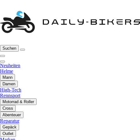
Suchen
Neuheiten
Helme
Mann
Damen
High-Tech
Rennsport
Motorrad & Roller
Cross
Abenteuer
Reparatur
Gepäck
Outlet
Marken