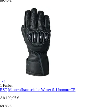
89,46 €
+-3
1 Farben
RST
Motorradhandschuhe Winter S-1 homme CE
Ab
109,95 €
68,83 €