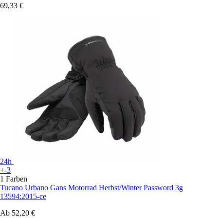
69,33 €
24h
+-3
1 Farben
Tucano Urbano
Gans Motorrad Herbst/Winter Password 3g
13594:2015-ce
Ab
52,20 €