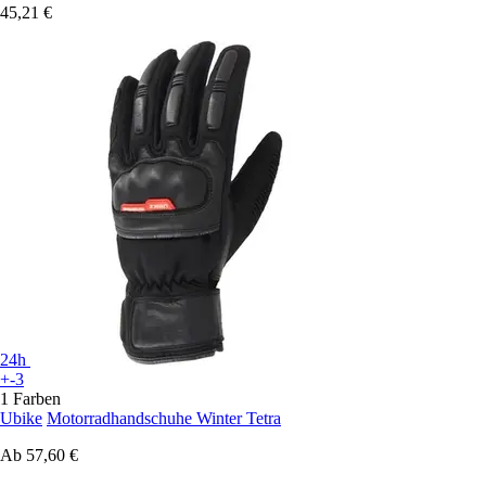
45,21 €
24h
+-3
1 Farben
Ubike
Motorradhandschuhe Winter Tetra
Ab
57,60 €