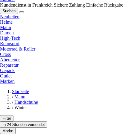
Kundendienst in Frankreich
Sichere Zahlung
Einfache Rückgabe
Suchen
Neuheiten
Helme
Mann
Damen
High-Tech
Rennsport
Motorrad & Roller
Cross
Abenteuer
Reparatur
Gepäck
Outlet
Marken
Startseite
/
Mann
/
Handschuhe
/
Winter
Filter
In 24 Stunden versendet
Marke