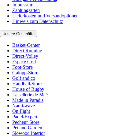
Impressum
Zahlungsarten
Lieferkosten und Versandoptionen
Hinweis zum Datenschutz
Unsere Geschäfte
Basket-Center
Direct Running
Direct-Volley
Espace Golf
Foot-Store
Galopp-Store
Golf and co
Handball-Store
House of Rugby
La sellerie de Maé
Made in Paradis
Nauti-wave
On-Fight
Padel-Expert
Pecheur-Store
Pet and Garden
Slowood Interior