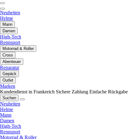
Neuheiten
Helme
Mann
Damen
High-Tech
Rennsport
Motorrad & Roller
Cross
Abenteuer
Reparatur
Gepäck
Outlet
Marken
Kundendienst in Frankreich
Sichere Zahlung
Einfache Rückgabe
Suchen
Neuheiten
Helme
Mann
Damen
High-Tech
Rennsport
Motorrad & Roller