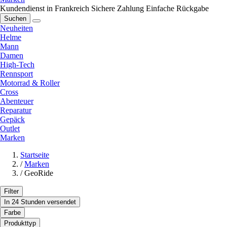
Kundendienst in Frankreich
Sichere Zahlung
Einfache Rückgabe
Suchen
Neuheiten
Helme
Mann
Damen
High-Tech
Rennsport
Motorrad & Roller
Cross
Abenteuer
Reparatur
Gepäck
Outlet
Marken
Startseite
/
Marken
/
GeoRide
Filter
In 24 Stunden versendet
Farbe
Produkttyp