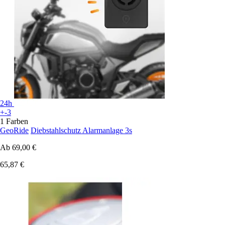
24h
+-3
1 Farben
GeoRide
Diebstahlschutz Alarmanlage 3s
Ab
69,00 €
65,87 €