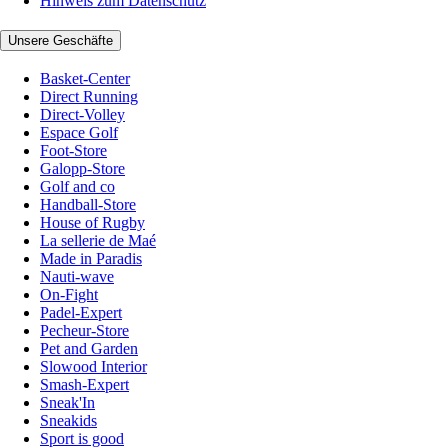
Hinweis zum Datenschutz
Unsere Geschäfte
Basket-Center
Direct Running
Direct-Volley
Espace Golf
Foot-Store
Galopp-Store
Golf and co
Handball-Store
House of Rugby
La sellerie de Maé
Made in Paradis
Nauti-wave
On-Fight
Padel-Expert
Pecheur-Store
Pet and Garden
Slowood Interior
Smash-Expert
Sneak'In
Sneakids
Sport is good