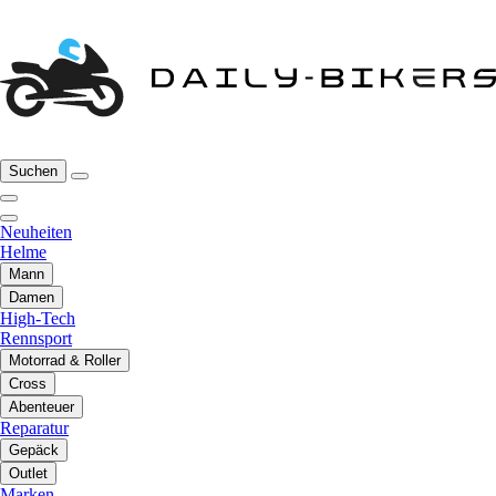
Suchen
Neuheiten
Helme
Mann
Damen
High-Tech
Rennsport
Motorrad & Roller
Cross
Abenteuer
Reparatur
Gepäck
Outlet
Marken