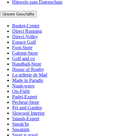
Hinweis zum Datenschutz
Unsere Geschäfte
Basket-Center
Direct Running
Direct-Volley
Espace Golf
Foot-Store
Galopp-Store
Golf and co
Handball-Store
House of Rugby
La sellerie de Maé
Made in Paradis
Nauti-wave
On-Fight
Padel-Expert
Pecheur-Store
Pet and Garden
Slowood Interior
Smash-Expert
Sneak'In
Sneakids
Sport is good