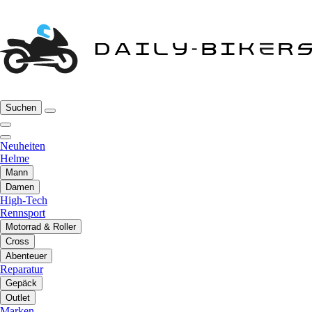
Suchen
Neuheiten
Helme
Mann
Damen
High-Tech
Rennsport
Motorrad & Roller
Cross
Abenteuer
Reparatur
Gepäck
Outlet
Marken