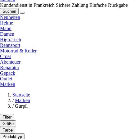
Kundendienst in Frankreich
Sichere Zahlung
Einfache Rückgabe
Suchen
Neuheiten
Helme
Mann
Damen
High-Tech
Rennsport
Motorrad & Roller
Cross
Abenteuer
Reparatur
Gepäck
Outlet
Marken
Startseite
/
Marken
/
Gurpil
Filter
Größe
Farbe
Produkttyp