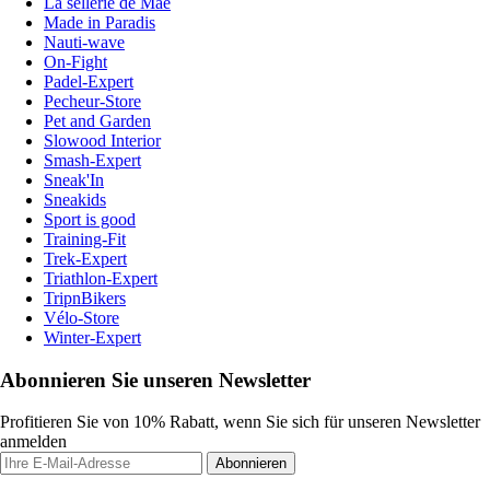
La sellerie de Maé
Made in Paradis
Nauti-wave
On-Fight
Padel-Expert
Pecheur-Store
Pet and Garden
Slowood Interior
Smash-Expert
Sneak'In
Sneakids
Sport is good
Training-Fit
Trek-Expert
Triathlon-Expert
TripnBikers
Vélo-Store
Winter-Expert
Abonnieren Sie unseren Newsletter
Profitieren Sie von 10% Rabatt, wenn Sie sich für unseren Newsletter
anmelden
Abonnieren