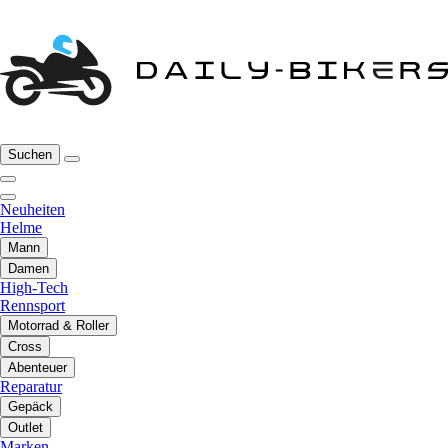
Suchen
Neuheiten
Helme
Mann
Damen
High-Tech
Rennsport
Motorrad & Roller
Cross
Abenteuer
Reparatur
Gepäck
Outlet
Marken