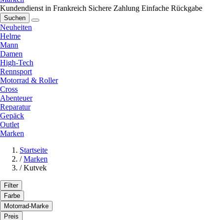
Kundendienst in Frankreich
Sichere Zahlung
Einfache Rückgabe
Suchen
Neuheiten
Helme
Mann
Damen
High-Tech
Rennsport
Motorrad & Roller
Cross
Abenteuer
Reparatur
Gepäck
Outlet
Marken
Startseite
/
Marken
/
Kutvek
Filter
Farbe
Motorrad-Marke
Preis