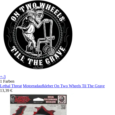
+-3
1 Farben
Lethal Threat
Motorradaufkleber On Two Wheels Til The Grave
13,39 €