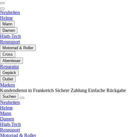
Neuheiten
Helme
Mann
Damen
High-Tech
Rennsport
Motorrad & Roller
Cross
Abenteuer
Reparatur
Gepäck
Outlet
Marken
Kundendienst in Frankreich
Sichere Zahlung
Einfache Rückgabe
Suchen
Neuheiten
Helme
Mann
Damen
High-Tech
Rennsport
Motorrad & Roller