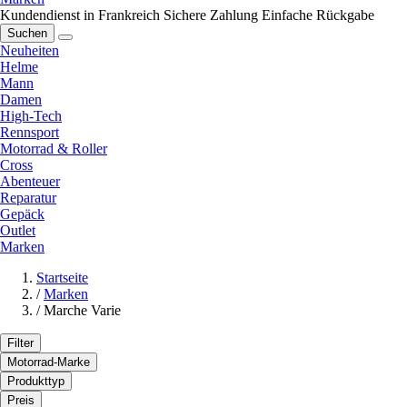
Kundendienst in Frankreich
Sichere Zahlung
Einfache Rückgabe
Suchen
Neuheiten
Helme
Mann
Damen
High-Tech
Rennsport
Motorrad & Roller
Cross
Abenteuer
Reparatur
Gepäck
Outlet
Marken
Startseite
/
Marken
/
Marche Varie
Filter
Motorrad-Marke
Produkttyp
Preis