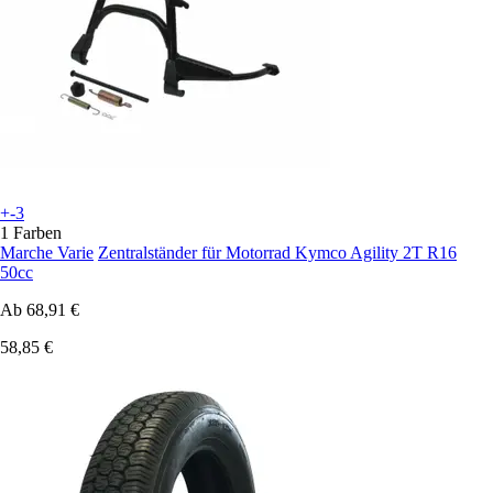
+-3
1 Farben
Marche Varie
Zentralständer für Motorrad Kymco Agility 2T R16
50cc
Ab
68,91 €
58,85 €