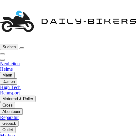
Suchen
Neuheiten
Helme
Mann
Damen
High-Tech
Rennsport
Motorrad & Roller
Cross
Abenteuer
Reparatur
Gepäck
Outlet
Marken