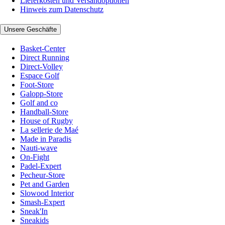
Lieferkosten und Versandoptionen
Hinweis zum Datenschutz
Unsere Geschäfte
Basket-Center
Direct Running
Direct-Volley
Espace Golf
Foot-Store
Galopp-Store
Golf and co
Handball-Store
House of Rugby
La sellerie de Maé
Made in Paradis
Nauti-wave
On-Fight
Padel-Expert
Pecheur-Store
Pet and Garden
Slowood Interior
Smash-Expert
Sneak'In
Sneakids