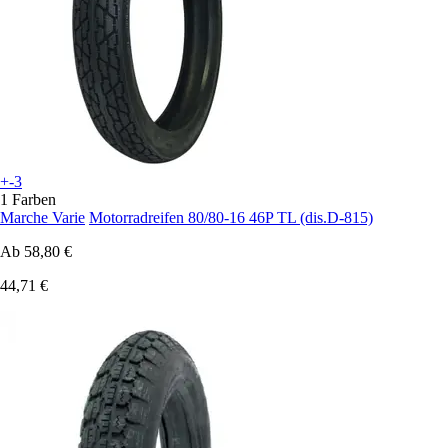
+-3
1 Farben
Marche Varie
Motorradreifen 80/80-16 46P TL (dis.D-815)
Ab
58,80 €
44,71 €