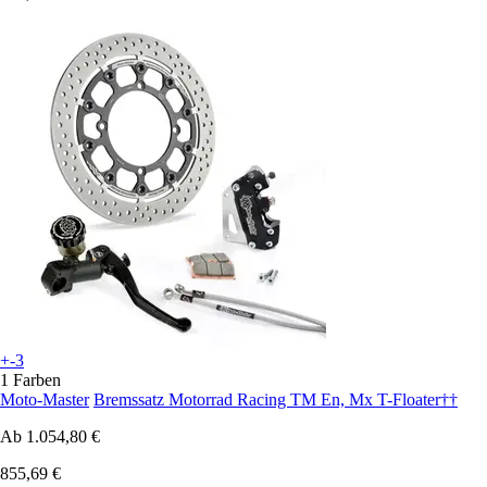
+-3
1 Farben
Moto-Master
Bremssatz Motorrad Racing TM En, Mx T-Floater††
Ab
1.054,80 €
855,69 €