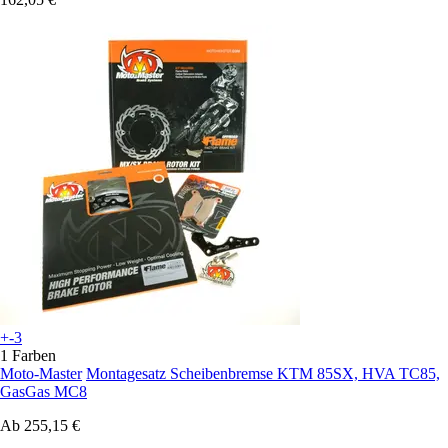
+-3
1 Farben
Moto-Master
Montagesatz Scheibenbremse KTM 85SX, HVA TC85,
GasGas MC8
Ab
255,15 €