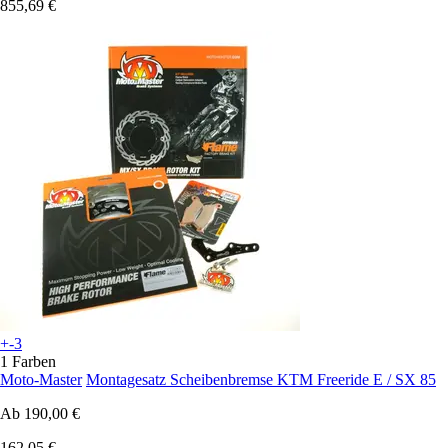
855,69 €
+-3
1 Farben
Moto-Master
Montagesatz Scheibenbremse KTM Freeride E / SX 85
Ab
190,00 €
162,05 €