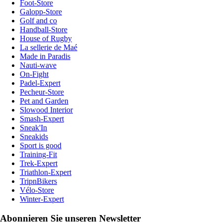
Foot-Store
Galopp-Store
Golf and co
Handball-Store
House of Rugby
La sellerie de Maé
Made in Paradis
Nauti-wave
On-Fight
Padel-Expert
Pecheur-Store
Pet and Garden
Slowood Interior
Smash-Expert
Sneak'In
Sneakids
Sport is good
Training-Fit
Trek-Expert
Triathlon-Expert
TripnBikers
Vélo-Store
Winter-Expert
Abonnieren Sie unseren Newsletter