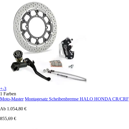
+-3
1 Farben
Moto-Master
Montagesatz Scheibenbremse HALO HONDA CR/CRF
Ab
1.054,80 €
855,69 €