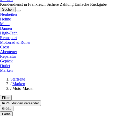
Kundendienst in Frankreich
Sichere Zahlung
Einfache Rückgabe
Suchen
Neuheiten
Helme
Mann
Damen
High-Tech
Rennsport
Motorrad & Roller
Cross
Abenteuer
Reparatur
Gepäck
Outlet
Marken
Startseite
/
Marken
/
Moto-Master
Filter
In 24 Stunden versendet
Größe
Farbe