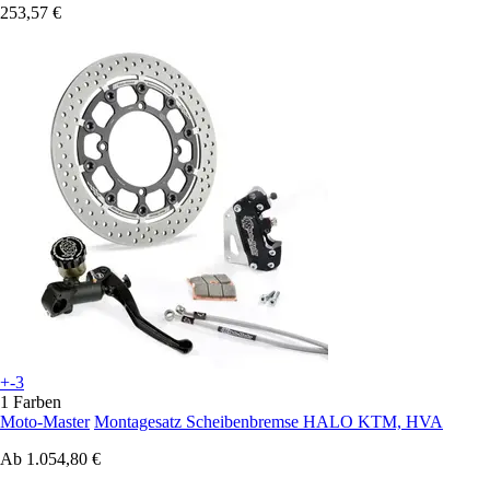
253,57 €
+-3
1 Farben
Moto-Master
Montagesatz Scheibenbremse HALO KTM, HVA
Ab
1.054,80 €