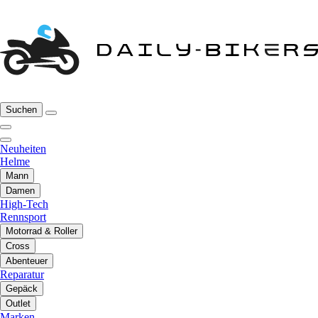
Suchen
Neuheiten
Helme
Mann
Damen
High-Tech
Rennsport
Motorrad & Roller
Cross
Abenteuer
Reparatur
Gepäck
Outlet
Marken