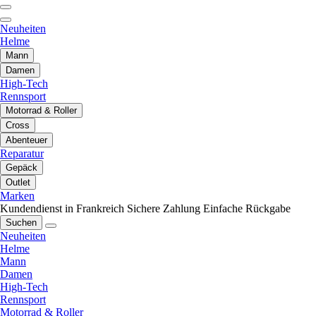
Neuheiten
Helme
Mann
Damen
High-Tech
Rennsport
Motorrad & Roller
Cross
Abenteuer
Reparatur
Gepäck
Outlet
Marken
Kundendienst in Frankreich
Sichere Zahlung
Einfache Rückgabe
Suchen
Neuheiten
Helme
Mann
Damen
High-Tech
Rennsport
Motorrad & Roller