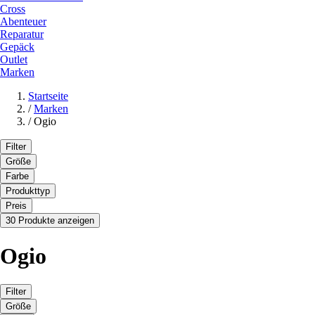
Cross
Abenteuer
Reparatur
Gepäck
Outlet
Marken
Startseite
/
Marken
/
Ogio
Filter
Größe
Farbe
Produkttyp
Preis
30 Produkte anzeigen
Ogio
Filter
Größe