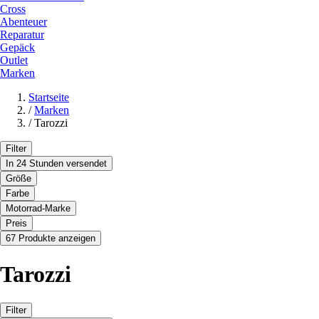
Cross
Abenteuer
Reparatur
Gepäck
Outlet
Marken
Startseite
/
Marken
/
Tarozzi
Filter
In 24 Stunden versendet
Größe
Farbe
Motorrad-Marke
Preis
67 Produkte anzeigen
Tarozzi
Filter