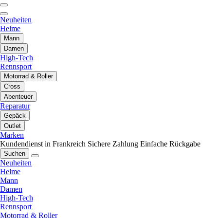
Neuheiten
Helme
Mann
Damen
High-Tech
Rennsport
Motorrad & Roller
Cross
Abenteuer
Reparatur
Gepäck
Outlet
Marken
Kundendienst in Frankreich
Sichere Zahlung
Einfache Rückgabe
Suchen
Neuheiten
Helme
Mann
Damen
High-Tech
Rennsport
Motorrad & Roller