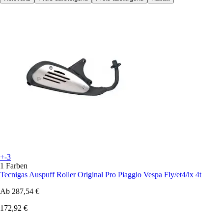
+-3
1 Farben
Tecnigas
Auspuff Roller Original Pro Piaggio Vespa Fly/et4/lx 4t
Ab
287,54 €
172,92 €