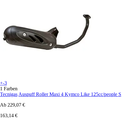
+-3
1 Farben
Tecnigas
Auspuff Roller Maxi 4 Kymco Like 125cc/people S
Ab
229,07 €
163,14 €