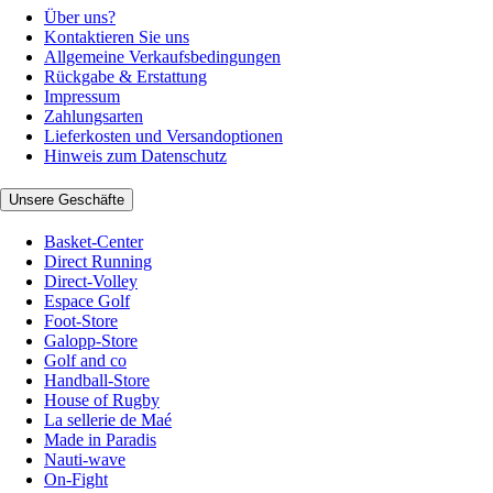
Über uns?
Kontaktieren Sie uns
Allgemeine Verkaufsbedingungen
Rückgabe & Erstattung
Impressum
Zahlungsarten
Lieferkosten und Versandoptionen
Hinweis zum Datenschutz
Unsere Geschäfte
Basket-Center
Direct Running
Direct-Volley
Espace Golf
Foot-Store
Galopp-Store
Golf and co
Handball-Store
House of Rugby
La sellerie de Maé
Made in Paradis
Nauti-wave
On-Fight