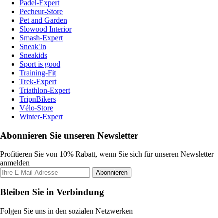
Padel-Expert
Pecheur-Store
Pet and Garden
Slowood Interior
Smash-Expert
Sneak'In
Sneakids
Sport is good
Training-Fit
Trek-Expert
Triathlon-Expert
TripnBikers
Vélo-Store
Winter-Expert
Abonnieren Sie unseren Newsletter
Profitieren Sie von 10% Rabatt, wenn Sie sich für unseren Newsletter
anmelden
Abonnieren
Bleiben Sie in Verbindung
Folgen Sie uns in den sozialen Netzwerken