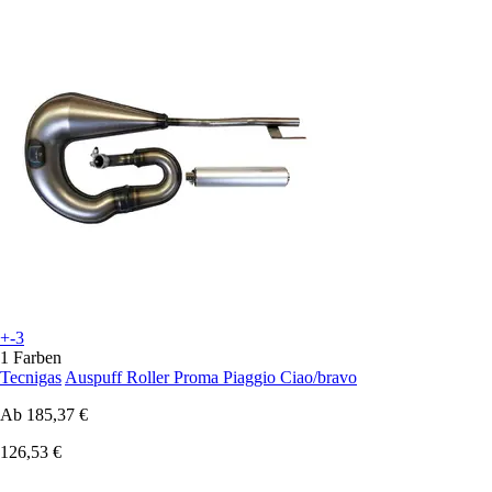
+-3
1 Farben
Tecnigas
Auspuff Roller Proma Piaggio Ciao/bravo
Ab
185,37 €
126,53 €