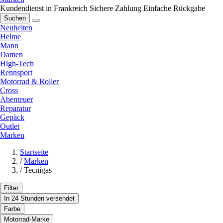
Kundendienst in Frankreich
Sichere Zahlung
Einfache Rückgabe
Suchen
Neuheiten
Helme
Mann
Damen
High-Tech
Rennsport
Motorrad & Roller
Cross
Abenteuer
Reparatur
Gepäck
Outlet
Marken
Startseite
/
Marken
/
Tecnigas
Filter
In 24 Stunden versendet
Farbe
Motorrad-Marke