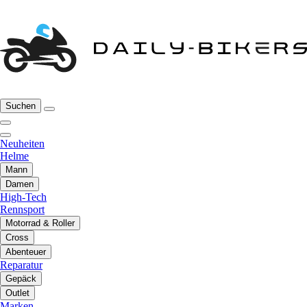
Suchen
Neuheiten
Helme
Mann
Damen
High-Tech
Rennsport
Motorrad & Roller
Cross
Abenteuer
Reparatur
Gepäck
Outlet
Marken