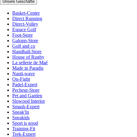
Unsere Geschäfte
Basket-Center
Direct Running
Direct-Volley
Espace Golf
Foot-Store
Galopp-Store
Golf and co
Handball-Store
House of Rugby
La sellerie de Maé
Made in Paradis
Nauti-wave
On-Fight
Padel-Expert
Pecheur-Store
Pet and Garden
Slowood Interior
Smash-Expert
Sneak'In
Sneakids
Sport is good
Training-Fit
Trek-Expert