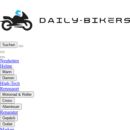
Suchen
Neuheiten
Helme
Mann
Damen
High-Tech
Rennsport
Motorrad & Roller
Cross
Abenteuer
Reparatur
Gepäck
Outlet
Marken