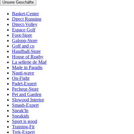
Unsere Geschäfte
Basket-Center
Direct Running
Direct-Volley
Espace Golf
Foot-Store
Galopp-Store
Golf and co
Handball-Store
House of Rugby
La sellerie de Maé
Made in Paradis
Nauti-wave
On-Fight
Padel-Expert
Pecheur-Store
Pet and Garden
Slowood Interior
Smash-Expert
Sneak'In
Sneakids
Sport is good
Training-Fit
Trek-Expert