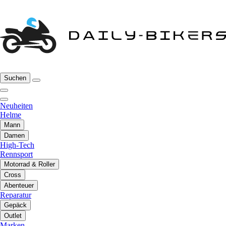
Suchen
Neuheiten
Helme
Mann
Damen
High-Tech
Rennsport
Motorrad & Roller
Cross
Abenteuer
Reparatur
Gepäck
Outlet
Marken