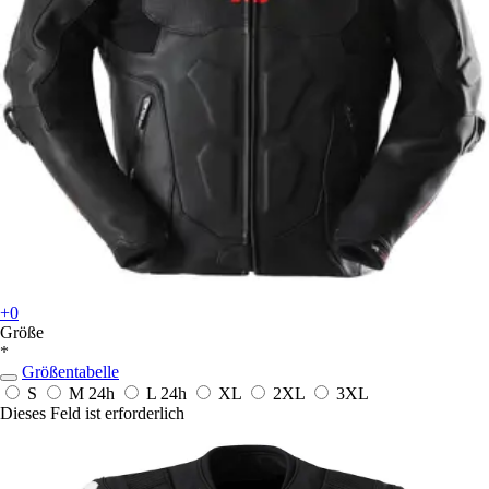
+0
Größe
*
Größentabelle
S
M
24h
L
24h
XL
2XL
3XL
Dieses Feld ist erforderlich