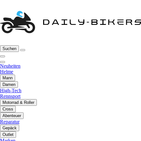
Suchen
Neuheiten
Helme
Mann
Damen
High-Tech
Rennsport
Motorrad & Roller
Cross
Abenteuer
Reparatur
Gepäck
Outlet
Marken