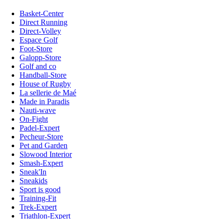
Basket-Center
Direct Running
Direct-Volley
Espace Golf
Foot-Store
Galopp-Store
Golf and co
Handball-Store
House of Rugby
La sellerie de Maé
Made in Paradis
Nauti-wave
On-Fight
Padel-Expert
Pecheur-Store
Pet and Garden
Slowood Interior
Smash-Expert
Sneak'In
Sneakids
Sport is good
Training-Fit
Trek-Expert
Triathlon-Expert