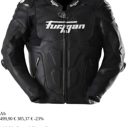
Ab
499,90 €
385,37 €
-23%