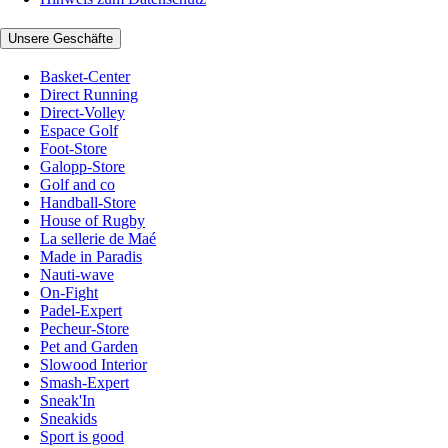
Unsere Geschäfte
Basket-Center
Direct Running
Direct-Volley
Espace Golf
Foot-Store
Galopp-Store
Golf and co
Handball-Store
House of Rugby
La sellerie de Maé
Made in Paradis
Nauti-wave
On-Fight
Padel-Expert
Pecheur-Store
Pet and Garden
Slowood Interior
Smash-Expert
Sneak'In
Sneakids
Sport is good