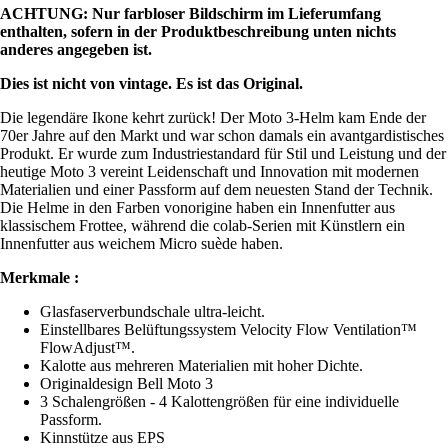
ACHTUNG: Nur farbloser Bildschirm im Lieferumfang
enthalten, sofern in der Produktbeschreibung unten nichts
anderes angegeben ist.
Dies ist nicht von vintage. Es ist das Original.
Die legendäre Ikone kehrt zurück! Der Moto 3-Helm kam Ende der
70er Jahre auf den Markt und war schon damals ein avantgardistisches
Produkt. Er wurde zum Industriestandard für Stil und Leistung und der
heutige Moto 3 vereint Leidenschaft und Innovation mit modernen
Materialien und einer Passform auf dem neuesten Stand der Technik.
Die Helme in den Farben vonorigine haben ein Innenfutter aus
klassischem Frottee, während die colab-Serien mit Künstlern ein
Innenfutter aus weichem Micro suède haben.
Merkmale :
Glasfaserverbundschale ultra-leicht.
Einstellbares Belüftungssystem Velocity Flow Ventilation™
FlowAdjust™.
Kalotte aus mehreren Materialien mit hoher Dichte.
Originaldesign Bell Moto 3
3 Schalengrößen - 4 Kalottengrößen für eine individuelle
Passform.
Kinnstütze aus EPS