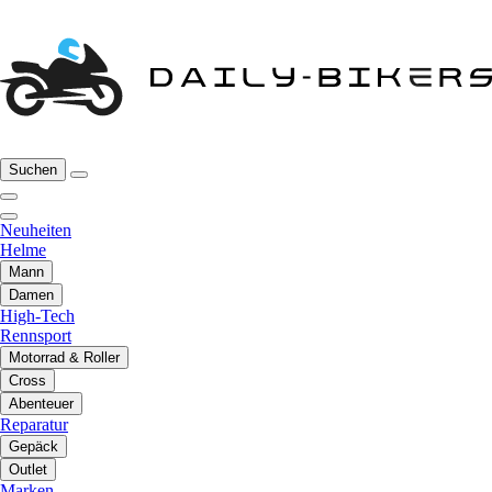
Suchen
Neuheiten
Helme
Mann
Damen
High-Tech
Rennsport
Motorrad & Roller
Cross
Abenteuer
Reparatur
Gepäck
Outlet
Marken