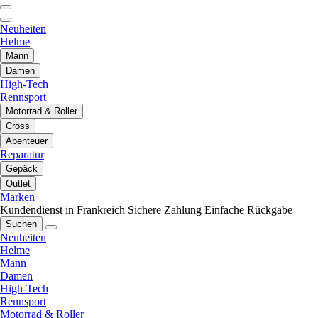
Neuheiten
Helme
Mann
Damen
High-Tech
Rennsport
Motorrad & Roller
Cross
Abenteuer
Reparatur
Gepäck
Outlet
Marken
Kundendienst in Frankreich
Sichere Zahlung
Einfache Rückgabe
Suchen
Neuheiten
Helme
Mann
Damen
High-Tech
Rennsport
Motorrad & Roller