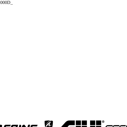
_x000D_