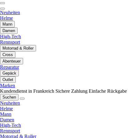
Neuheiten
Helme
Mann
Damen
High-Tech
Rennsport
Motorrad & Roller
Cross
Abenteuer
Reparatur
Gepäck
Outlet
Marken
Kundendienst in Frankreich
Sichere Zahlung
Einfache Rückgabe
Suchen
Neuheiten
Helme
Mann
Damen
High-Tech
Rennsport
Motorrad & Roller