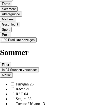
Farbe
Sortiment
Altersgruppe
Merkmal
Geschlecht
Sport
Preis
199 Produkte anzeigen
Sommer
Filter
In 24 Stunden versendet
Marke
Furygan
25
Racer
21
RST
64
Segura
33
Tucano Urbano
13