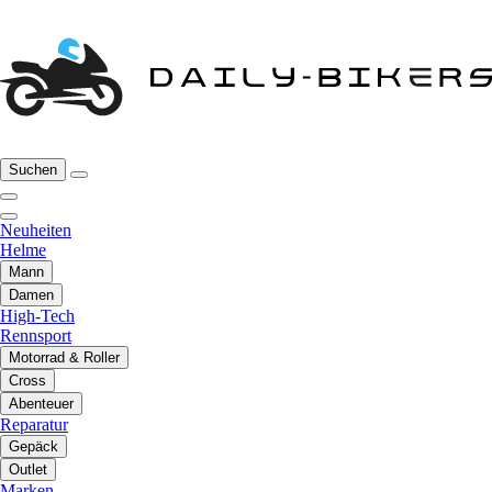
Suchen
Neuheiten
Helme
Mann
Damen
High-Tech
Rennsport
Motorrad & Roller
Cross
Abenteuer
Reparatur
Gepäck
Outlet
Marken