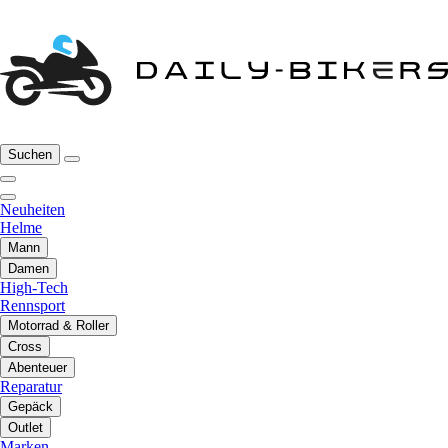
Suchen
Neuheiten
Helme
Mann
Damen
High-Tech
Rennsport
Motorrad & Roller
Cross
Abenteuer
Reparatur
Gepäck
Outlet
Marken