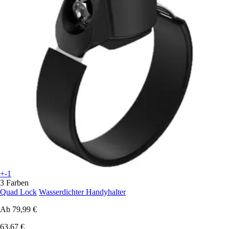
+-1
3 Farben
Quad Lock
Wasserdichter Handyhalter
Ab
79,99 €
63,67 €