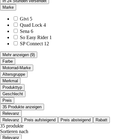
In 24 Stunden versendet
Marke
Givi
5
Quad Lock
4
Sena
6
So Easy Rider
1
SP Connect
12
Mehr anzeigen
(9)
Farbe
Motorrad-Marke
Altersgruppe
Merkmal
Produkttyp
Geschlecht
Preis
35 Produkte anzeigen
Relevanz
Relevanz
Preis aufsteigend
Preis absteigend
Rabatt
35 produkte
Sortieren nach
Relevanz