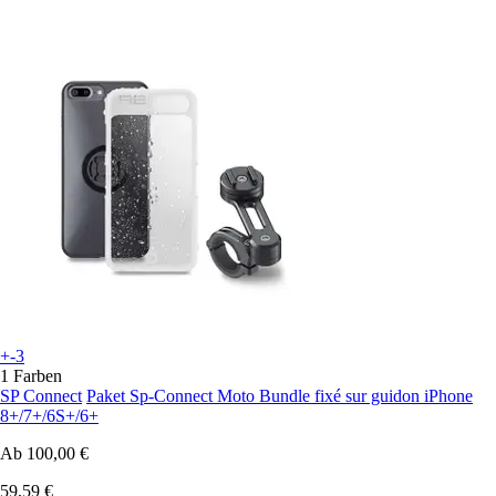
+-3
1 Farben
SP Connect
Paket Sp-Connect Moto Bundle fixé sur guidon iPhone
8+/7+/6S+/6+
Ab
100,00 €
59,59 €