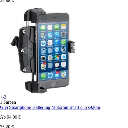
52,88 €
+-3
1 Farben
Givi
Smartphone-Halterung Motorrad smart clip s920m
Ab
94,00 €
75,20 €