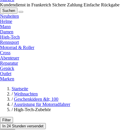
Kundendienst in Frankreich
Sichere Zahlung
Einfache Rückgabe
Suchen
Neuheiten
Helme
Mann
Damen
High-Tech
Rennsport
Motorrad & Roller
Cross
Abenteuer
Reparatur
Gepäck
Outlet
Marken
Startseite
/
Weihnachten
/
Geschenkideen &lt; 100
/
Ausrüstung für Motorradfahrer
/
High-Tech-Zubehör
Filter
In 24 Stunden versendet