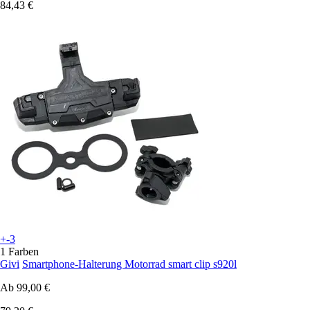
84,43 €
+-3
1 Farben
Givi
Smartphone-Halterung Motorrad smart clip s920l
Ab
99,00 €