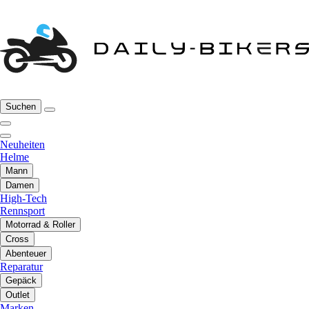
Suchen
Neuheiten
Helme
Mann
Damen
High-Tech
Rennsport
Motorrad & Roller
Cross
Abenteuer
Reparatur
Gepäck
Outlet
Marken