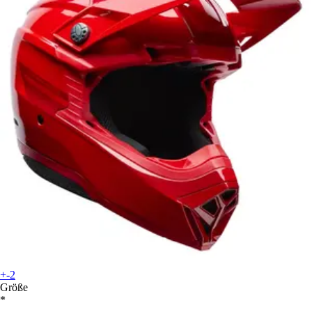
+-2
Größe
*