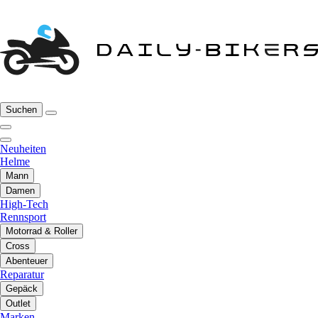
Suchen
Neuheiten
Helme
Mann
Damen
High-Tech
Rennsport
Motorrad & Roller
Cross
Abenteuer
Reparatur
Gepäck
Outlet
Marken