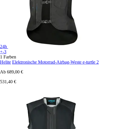
24h
+-3
1 Farben
Helite
Elektronische Motorrad-Airbag-Weste e-turtle 2
Ab
689,00 €
531,40 €