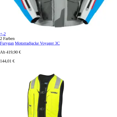
+-2
2 Farben
Furygan
Motorradjacke Voyager 3C
Ab
419,90 €
144,01 €