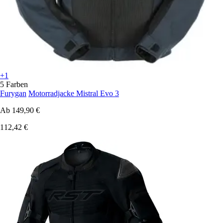
+1
5 Farben
Furygan
Motorradjacke Mistral Evo 3
Ab
149,90 €
112,42 €