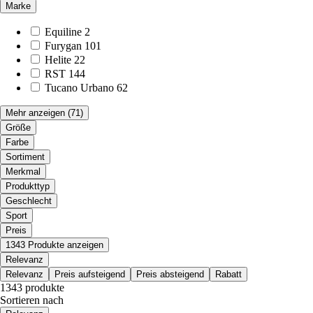
Marke
Equiline
2
Furygan
101
Helite
22
RST
144
Tucano Urbano
62
Mehr anzeigen
(71)
Größe
Farbe
Sortiment
Merkmal
Produkttyp
Geschlecht
Sport
Preis
1343 Produkte anzeigen
Relevanz
Relevanz
Preis aufsteigend
Preis absteigend
Rabatt
1343 produkte
Sortieren nach