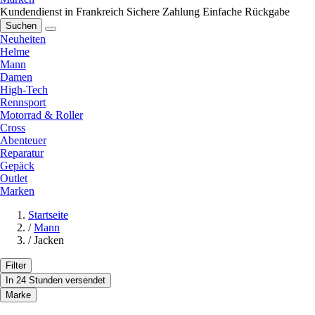
Kundendienst in Frankreich
Sichere Zahlung
Einfache Rückgabe
Suchen
Neuheiten
Helme
Mann
Damen
High-Tech
Rennsport
Motorrad & Roller
Cross
Abenteuer
Reparatur
Gepäck
Outlet
Marken
Startseite
/
Mann
/
Jacken
Filter
In 24 Stunden versendet
Marke