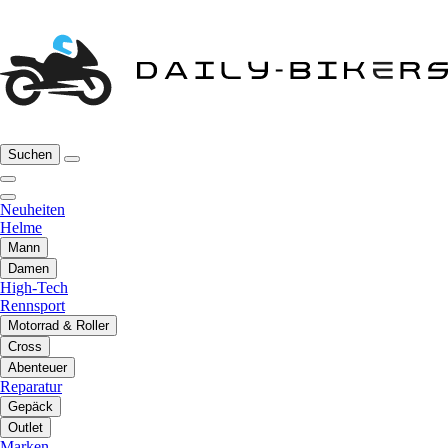
Suchen
Neuheiten
Helme
Mann
Damen
High-Tech
Rennsport
Motorrad & Roller
Cross
Abenteuer
Reparatur
Gepäck
Outlet
Marken