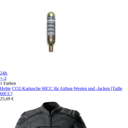
24h
+-3
1 Farben
Helite
CO2-Kartusche 60CC für Airbag-Westen und -Jacken [Taille
60CC]
25,69 €