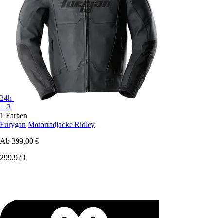
24h
+-3
1 Farben
Furygan
Motorradjacke Ridley
Ab
399,00 €
299,92 €