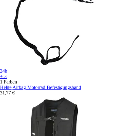
24h
+-3
1 Farben
Helite
Airbag-Motorrad-Befestigungsband
31,77 €