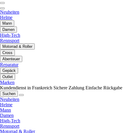
Neuheiten
Helme
Mann
Damen
High-Tech
Rennsport
Motorrad & Roller
Cross
Abenteuer
Reparatur
Gepäck
Outlet
Marken
Kundendienst in Frankreich
Sichere Zahlung
Einfache Rückgabe
Suchen
Neuheiten
Helme
Mann
Damen
High-Tech
Rennsport
Motorrad & Roller