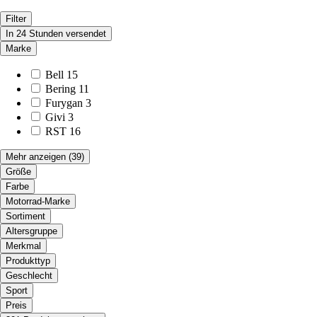
Filter
In 24 Stunden versendet
Marke
Bell
15
Bering
11
Furygan
3
Givi
3
RST
16
Mehr anzeigen
(39)
Größe
Farbe
Motorrad-Marke
Sortiment
Altersgruppe
Merkmal
Produkttyp
Geschlecht
Sport
Preis