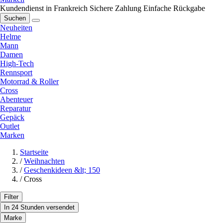
Kundendienst in Frankreich
Sichere Zahlung
Einfache Rückgabe
Suchen
Neuheiten
Helme
Mann
Damen
High-Tech
Rennsport
Motorrad & Roller
Cross
Abenteuer
Reparatur
Gepäck
Outlet
Marken
Startseite
/
Weihnachten
/
Geschenkideen &lt; 150
/
Cross
Filter
In 24 Stunden versendet
Marke