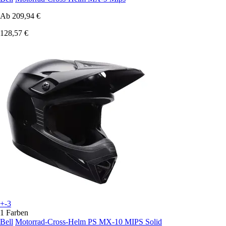
Ab
209,94 €
128,57 €
+-3
1 Farben
Bell
Motorrad-Cross-Helm PS MX-10 MIPS Solid