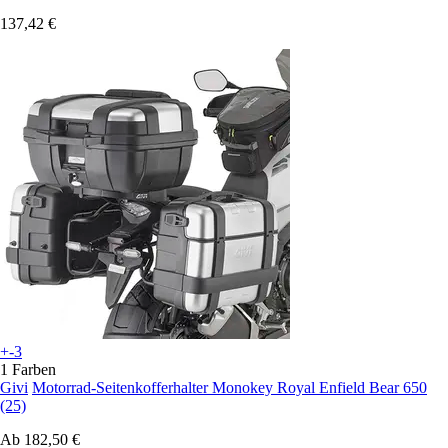
137,42 €
+-3
1 Farben
Givi
Motorrad-Seitenkofferhalter Monokey Royal Enfield Bear 650
(25)
Ab
182,50 €