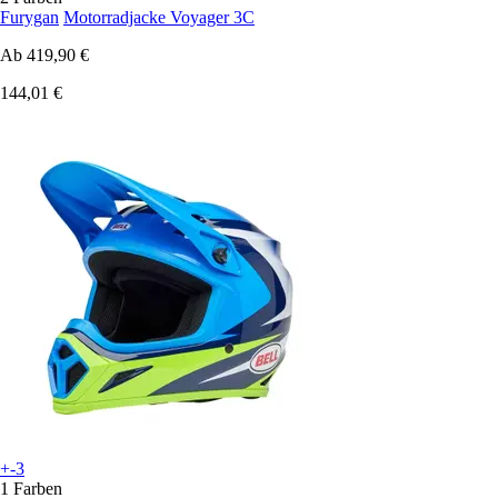
Furygan
Motorradjacke Voyager 3C
Ab
419,90 €
144,01 €
+-3
1 Farben