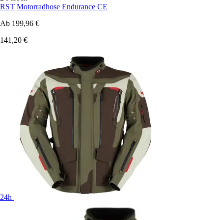
RST
Motorradhose Endurance CE
Ab
199,96 €
141,20 €
24h