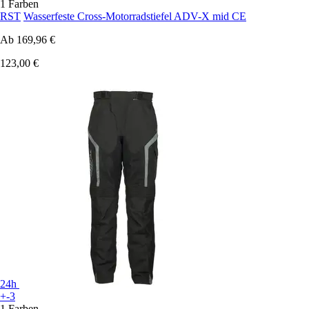
1 Farben
RST
Wasserfeste Cross-Motorradstiefel ADV-X mid CE
Ab
169,96 €
123,00 €
24h
+-3
1 Farben