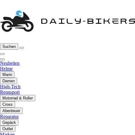
Suchen
Neuheiten
Helme
Mann
Damen
High-Tech
Rennsport
Motorrad & Roller
Cross
Abenteuer
Reparatur
Gepäck
Outlet
Marken