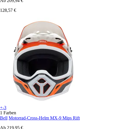
Ab
209,94 €
128,57 €
+-3
1 Farben
Bell
Motorrad-Cross-Helm MX-9 Mips Rift
Ab
219,95 €