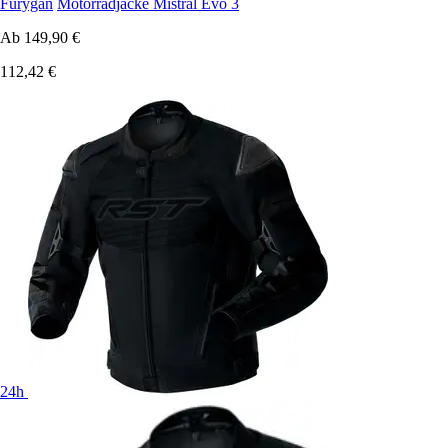
Furygan
Motorradjacke Mistral Evo 3
Ab
149,90 €
112,42 €
24h