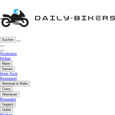
Suchen
Neuheiten
Helme
Mann
Damen
High-Tech
Rennsport
Motorrad & Roller
Cross
Abenteuer
Reparatur
Gepäck
Outlet
Marken