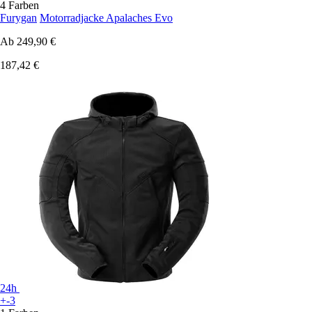
4 Farben
Furygan
Motorradjacke Apalaches Evo
Ab
249,90 €
187,42 €
24h
+-3