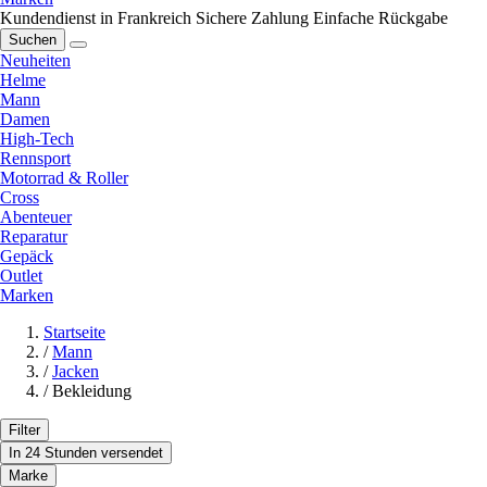
Kundendienst in Frankreich
Sichere Zahlung
Einfache Rückgabe
Suchen
Neuheiten
Helme
Mann
Damen
High-Tech
Rennsport
Motorrad & Roller
Cross
Abenteuer
Reparatur
Gepäck
Outlet
Marken
Startseite
/
Mann
/
Jacken
/
Bekleidung
Filter
In 24 Stunden versendet
Marke