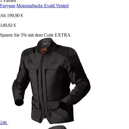
1 Farben
Furygan
Motorradjacke Evald Vented
Ab
199,90 €
149,92 €
Sparen Sie 5%
mit dem Code
EXTRA
24h