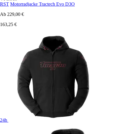
RST
Motorradjacke Tractech Evo D3O
Ab
229,00 €
163,25 €
24h